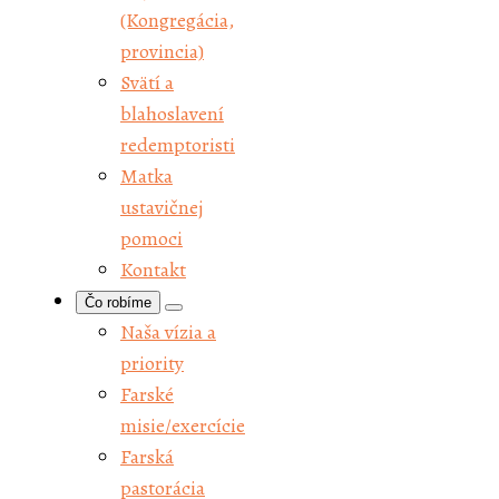
(Kongregácia,
provincia)
Svätí a
blahoslavení
redemptoristi
Matka
ustavičnej
pomoci
Kontakt
Čo robíme
Naša vízia a
priority
Farské
misie/exercície
Farská
pastorácia