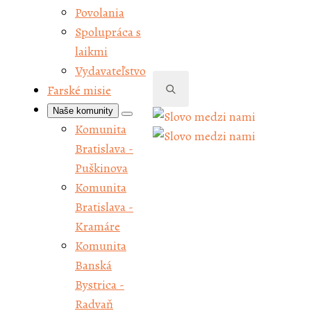
Povolania
Spolupráca s
laikmi
Vydavateľstvo
Farské misie
Naše komunity
Search
Komunita
for:
Bratislava -
Puškinova
Komunita
Bratislava -
Kramáre
Komunita
Banská
Bystrica -
Radvaň