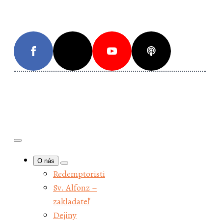
K
T
K
K
Projek
O nás
Redemptoristi
Sv. Alfonz –
zakladateľ
Dejiny