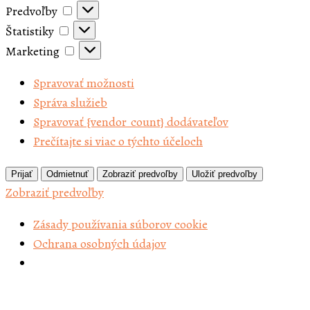
Predvoľby
Predvoľby
K
Štatistiky
Štatistiky
B
Marketing
Marketing
K
K
Spravovať možnosti
B
Správa služieb
B
Spravovať {vendor_count} dodávateľov
R
Prečítajte si viac o týchto účeloch
K
P
Prijať
Odmietnuť
Zobraziť predvoľby
Uložiť predvoľby
K
Zobraziť predvoľby
G
Zásady používania súborov cookie
K
Ochrana osobných údajov
D
P
K
F