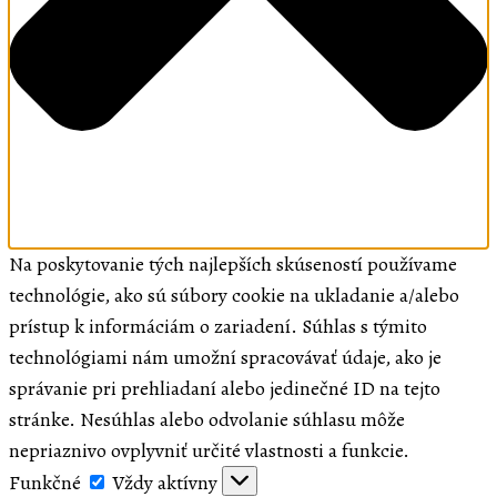
Čo rob
N
p
F
m
F
p
P
Na poskytovanie tých najlepších skúseností používame
S
technológie, ako sú súbory cookie na ukladanie a/alebo
l
prístup k informáciám o zariadení. Súhlas s týmito
V
technológiami nám umožní spracovávať údaje, ako je
Farské
správanie pri prehliadaní alebo jedinečné ID na tejto
Naše k
stránke. Nesúhlas alebo odvolanie súhlasu môže
K
nepriaznivo ovplyvniť určité vlastnosti a funkcie.
B
Funkčné
Funkčné
Vždy aktívny
P