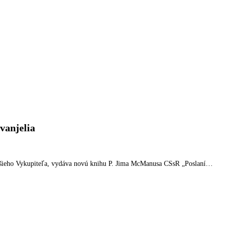
vanjelia
ejšieho Vykupiteľa, vydáva novú knihu P. Jima McManusa CSsR „Poslaní…