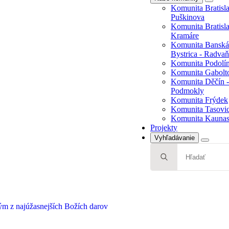
Komunita Bratisla
Bystrica - Radvaň
Puškinova
Komunita Podolí
Komunita Bratisla
Komunita Gabolt
Kramáre
Komunita Děčín -
Komunita Banská
Podmokly
Bystrica - Radvaň
Komunita Frýdek
Komunita Podolí
Komunita Tasovi
Komunita Gabolt
Komunita Kaunas,
Komunita Děčín -
Projekty
Podmokly
Komunita Frýdek
Komunita Tasovi
Komunita Kaunas,
Projekty
Vyhľadávanie
Search
for: