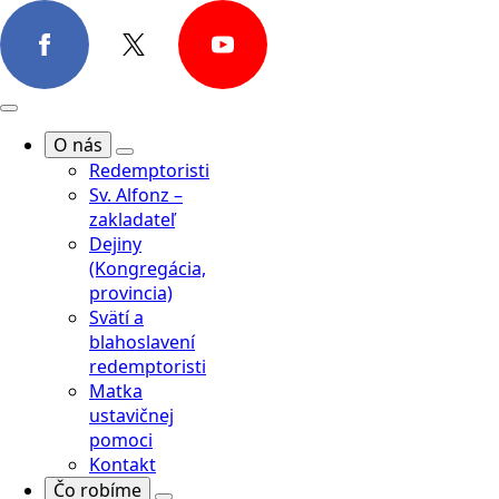
O nás
Redemptoristi
Sv. Alfonz –
zakladateľ
Dejiny
(Kongregácia,
provincia)
Svätí a
blahoslavení
redemptoristi
Matka
ustavičnej
pomoci
Kontakt
Čo robíme