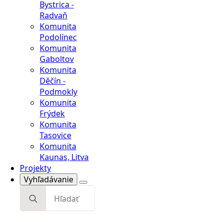
Bystrica -
Radvaň
Komunita
Podolínec
Komunita
Gaboltov
Komunita
Děčín -
Podmokly
Komunita
Frýdek
Komunita
Tasovice
Komunita
Kaunas, Litva
Projekty
Vyhľadávanie
Search
for: