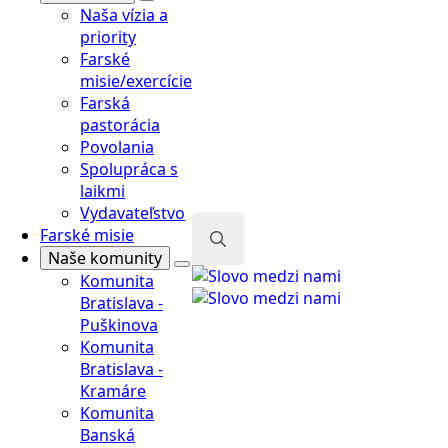
Naša vízia a
priority
Farské
misie/exercície
Farská
pastorácia
Povolania
Spolupráca s
laikmi
Vydavateľstvo
Farské misie
Naše komunity
Search
Komunita
for:
Bratislava -
Puškinova
Komunita
Bratislava -
Kramáre
Komunita
Banská