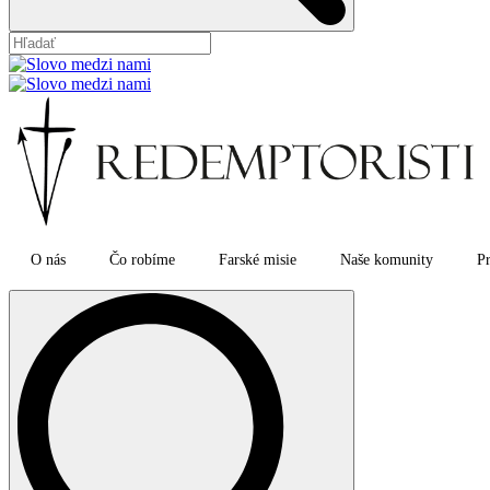
O nás
Čo robíme
Farské misie
Naše komunity
Pr