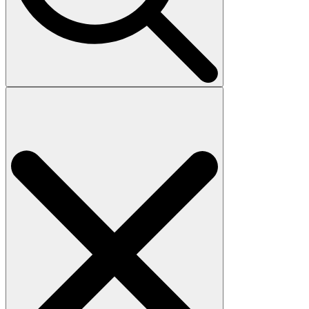
Search
for: