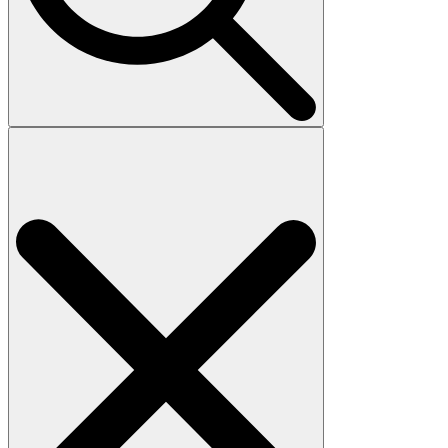
Search
for: