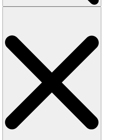
Search
for: