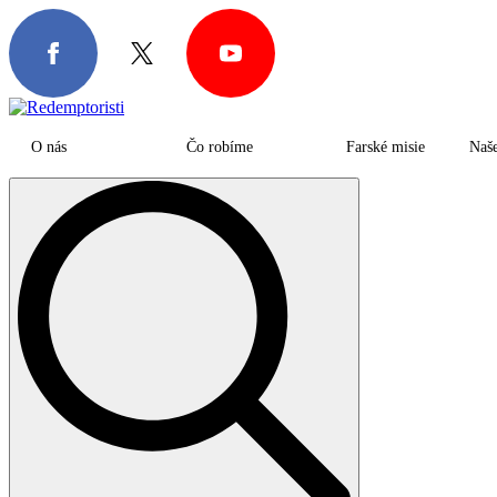
O nás
Čo robíme
Farské misie
Naš