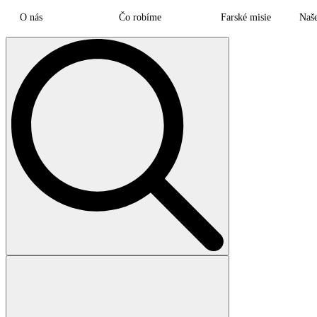
O nás
Čo robíme
Farské misie
Naš
Search
for: