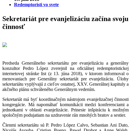
Redemptoristi vo svete
Sekretariát pre evanjelizáciu začína svoju
činnosť
Predseda Generálneho sekretariátu pre evanjelizáciu a generálny
konzultor Pedro López zverejnil na oficiálnej redemptoristickej
internetovej stránke list (z 13. júna 2018), v ktorom informoval o
menovaniach pre Generálny sekretariát pre evanjelizáciu. Úlohy
sekretariátu vyplývajú z cieľov ostatnej, XXV. Generálnej kapituly a
akčného plánu schváleného Generálnym vedením.
Sekretariát má byť koordinačným nástrojom evanjelizačnej činnosti
kongregácie. Má napomáhať komunikácii medzi konferenciami a
jednotkami v oblasti evanjelizácie. Prinesie inšpiráciu k možným
spoločným podujatiam na uzdravenie rán mnohých bratov a sestier.
Členmi sekretariátu sú P. Pedro López Calvo, Sebastian Ani Dato,
Nicolás Ayouba, Cristian Bueno, Pawel Drobot a Anne Walsh,