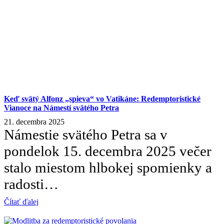
Keď svätý Alfonz „spieva“ vo Vatikáne: Redemptoristické
Vianoce na Námestí svätého Petra
21. decembra 2025
Námestie svätého Petra sa v
pondelok 15. decembra 2025 večer
stalo miestom hlbokej spomienky a
radosti…
Čítať ďalej