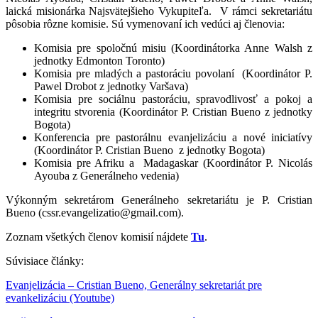
laická misionárka Najsvätejšieho Vykupiteľa. V rámci sekretariátu
pôsobia rôzne komisie. Sú vymenovaní ich vedúci aj členovia:
Komisia pre spoločnú misiu (Koordinátorka Anne Walsh z
jednotky Edmonton Toronto)
Komisia pre mladých a pastoráciu povolaní (Koordinátor P.
Pawel Drobot z jednotky Varšava)
Komisia pre sociálnu pastoráciu, spravodlivosť a pokoj a
integritu stvorenia (Koordinátor P. Cristian Bueno z jednotky
Bogota)
Konferencia pre pastorálnu evanjelizáciu a nové iniciatívy
(Koordinátor P. Cristian Bueno z jednotky Bogota)
Komisia pre Afriku a Madagaskar (Koordinátor P. Nicolás
Ayouba z Generálneho vedenia)
Výkonným sekretárom Generálneho sekretariátu je P. Cristian
Bueno (cssr.evangelizatio@gmail.com).
Zoznam všetkých členov komisií nájdete
Tu
.
Súvisiace články:
Evanjelizácia – Cristian Bueno, Generálny sekretariát pre
evankelizáciu (Youtube)