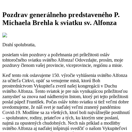
Pozdrav generálneho predstaveného P.
Michaela Brehla k sviatku sv. Alfonza
Drahí spolubratia,
posielam vám pozdravy a požehnania pri príležitosti osláv
tohtoročného sviatku svätého Alfonza! Odovzdajte, prosím, moje
pozdravy členom vašej provincie, viceprovincie, regiónu a misie.
Keď tento rok oslavujeme 150. výročie vyhlásenia svätého Alfonza
za učiteľa Cirkvi, opäť sa venujeme misii, ktorú Boh
prostredníctvom Vykupiteľa zveril našej kongregácii v Duchu
svätého Alfonza. Tento sviatok je pre nás vynikajúcou príležitosťou
zamyslieť sa znova nad nádherným listom, ktorý pri tejto príležitosti
poslal pápež František. Počas osláv tohto sviatku si tiež veľmi dobre
uvedomujeme, že náš svet je naďalej veľmi zranený pandémiou
Covid-19. Modlíme sa za všetkých, ktorí boli najvážnejšie postihnutí
– spolubratov, rodiny, priateľov a tých, ku ktorým sme poslaní,
najmä za opustených chudobných. Nech nás príklad a modlitby
svätého Alfonza aj naďalej inšpirujú svedčiť o našom Vykupiteľovi