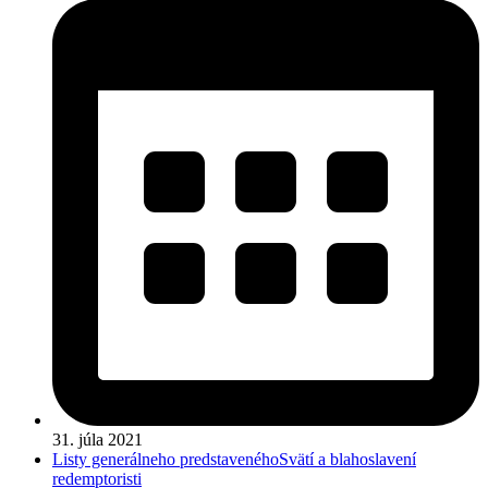
31. júla 2021
Listy generálneho predstaveného
Svätí a blahoslavení
redemptoristi