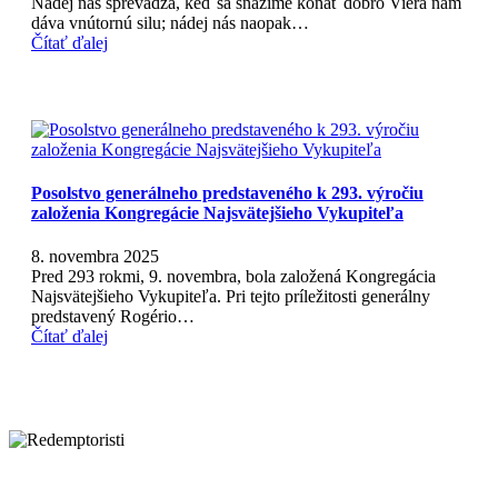
Nádej nás sprevádza, keď sa snažíme konať dobro Viera nám
dáva vnútornú silu; nádej nás naopak…
Čítať ďalej
Posolstvo generálneho predstaveného k 293. výročiu
založenia Kongregácie Najsvätejšieho Vykupiteľa
8. novembra 2025
Pred 293 rokmi, 9. novembra, bola založená Kongregácia
Najsvätejšieho Vykupiteľa. Pri tejto príležitosti generálny
predstavený Rogério…
Čítať ďalej