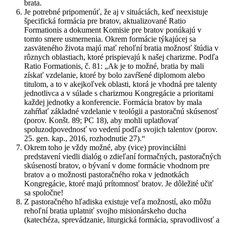
brata.
Je potrebné pripomenúť, že aj v situáciách, keď neexistuje
špecifická formácia pre bratov, aktualizované Ratio
Formationis a dokument Komisie pre bratov ponúkajú v
tomto smere usmernenia. Okrem formácie týkajúcej sa
zasväteného života majú mať rehoľní bratia možnosť štúdia v
rôznych oblastiach, ktoré prispievajú k našej charizme. Podľa
Ratio Formationis, č. 81: „Ak je to možné, bratia by mali
získať vzdelanie, ktoré by bolo zavŕšené diplomom alebo
titulom, a to v akejkoľvek oblasti, ktorá je vhodná pre talenty
jednotlivca a v súlade s charizmou Kongregácie a prioritami
každej jednotky a konferencie. Formácia bratov by mala
zahŕňať základné vzdelanie v teológii a pastoračnú skúsenosť
(porov. Konšt. 89; PC 18), aby mohli uplatňovať
spoluzodpovednosť vo vedení podľa svojich talentov (porov.
25. gen. kap., 2016, rozhodnutie 27).“
Okrem toho je vždy možné, aby (vice) provinciálni
predstavení viedli dialóg o zdieľaní formačných, pastoračných
skúseností bratov, o bývaní v dome formácie vhodnom pre
bratov a o možnosti pastoračného roka v jednotkách
Kongregácie, ktoré majú prítomnosť bratov. Je dôležité učiť
sa spoločne!
Z pastoračného hľadiska existuje veľa možností, ako môžu
rehoľní bratia uplatniť svojho misionárskeho ducha
(katechéza, sprevádzanie, liturgická formácia, spravodlivosť a