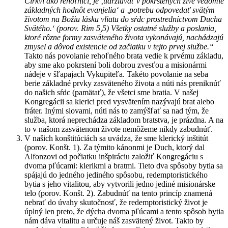
Cirkvi ako rehoľníci, je ‚udržiavať v pokrstených živé vedomie
základných hodnôt evanjelia‘ a ‚potrebu odpovedať svätým
životom na Božiu lásku vliatu do sŕdc prostredníctvom Ducha
Svätého.‘ (porov. Rim 5,5) Všetky ostatné služby a poslania,
ktoré rôzne formy zasväteného života vykonávajú, nachádzajú
zmysel a dôvod existencie od začiatku v tejto prvej službe.“
Takto nás povolanie rehoľného brata vedie k prvému základu,
aby sme ako pokrstení boli dobrou zvesťou a misionármi
nádeje v šľapajach Vykupiteľa. Takéto povolanie na seba
berie základné prvky zasväteného života a núti nás preniknúť
do našich sŕdc (pamätať), že všetci sme bratia. V našej
Kongregácii sa klerici pred vysvätením nazývajú brat alebo
fráter. Inými slovami, núti nás to zamýšľať sa nad tým, že
služba, ktorá neprechádza základom bratstva, je prázdna. A na
to v našom zasvätenom živote nemôžeme nikdy zabudnúť.
V našich konštitúciách sa uvádza, že sme klerický inštitút
(porov. Konšt. 1). Za týmito kánonmi je Duch, ktorý dal
Alfonzovi od počiatku inšpiráciu založiť Kongregáciu s
dvoma pľúcami: klerikmi a bratmi. Tieto dva spôsoby bytia sa
spájajú do jedného jediného spôsobu, redemptoristického
bytia s jeho vitalitou, aby vytvorili jedno jediné misionárske
telo (porov. Konšt. 2). Zabudnúť na tento princíp znamená
nebrať do úvahy skutočnosť, že redemptoristický život je
úplný len preto, že dýcha dvoma pľúcami a tento spôsob bytia
nám dáva vitalitu a určuje náš zasvätený život. Takto by