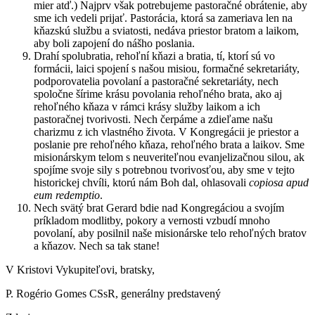
mier atď.) Najprv však potrebujeme pastoračné obrátenie, aby
sme ich vedeli prijať. Pastorácia, ktorá sa zameriava len na
kňazskú službu a sviatosti, nedáva priestor bratom a laikom,
aby boli zapojení do nášho poslania.
Drahí spolubratia, rehoľní kňazi a bratia, tí, ktorí sú vo
formácii, laici spojení s našou misiou, formačné sekretariáty,
podporovatelia povolaní a pastoračné sekretariáty, nech
spoločne šírime krásu povolania rehoľného brata, ako aj
rehoľného kňaza v rámci krásy služby laikom a ich
pastoračnej tvorivosti. Nech čerpáme a zdieľame našu
charizmu z ich vlastného života. V Kongregácii je priestor a
poslanie pre rehoľného kňaza, rehoľného brata a laikov. Sme
misionárskym telom s neuveriteľnou evanjelizačnou silou, ak
spojíme svoje sily s potrebnou tvorivosťou, aby sme v tejto
historickej chvíli, ktorú nám Boh dal, ohlasovali
copiosa apud
eum redemptio
.
Nech svätý brat Gerard bdie nad Kongregáciou a svojím
príkladom modlitby, pokory a vernosti vzbudí mnoho
povolaní, aby posilnil naše misionárske telo rehoľných bratov
a kňazov. Nech sa tak stane!
V Kristovi Vykupiteľovi, bratsky,
P. Rogério Gomes CSsR, generálny predstavený