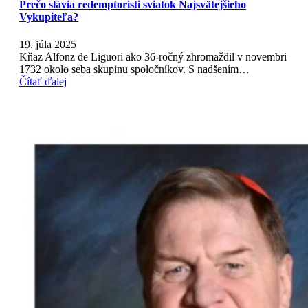
Prečo slávia redemptoristi sviatok Najsvätejšieho
Vykupiteľa?
19. júla 2025
Kňaz Alfonz de Liguori ako 36-ročný zhromaždil v novembri
1732 okolo seba skupinu spoločníkov. S nadšením…
Čítať ďalej