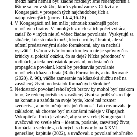
medzi nami nemali byť žiadne rozdiely: sme redemptoristi a
líšime sa len v službe, ktorú vykonávame v Cirkvi a v
Kongregácii v prospech tých najchudobnejších a
najopustenejších (porov. Lk 4,16-18).
V Kongregácii má len málo jednotiek značnejší počet
rehoľných bratov. V mnohých z nich sa ich počet vytráca,
zatiaľ čo v iných nie sú vôbec žiadne povolania. Vyskytujú sa
situácie, kde sú mladí muži, ktorí chcú byť bratmi, ale sú
nútení predstavenými alebo formátormi, aby sa nechali
vysvätiť. Tvárou v tvár tomuto kontextu nie je správny čas
kriticky si položiť otázku, čo sa deje? Nízka pôrodnosť v
rodinách, a teda nedostatok povolaní, nedostatočná
propagácia povolaní, ktorá by predstavila povolanie
rehoľného kňaza a brata (Ratio Formationis, aktualizované
(2020), č. 90), väčšie zameranie na kňazskú službu než na
zasvätený život, nedostatok formačných štruktúr?
Nedostatok povolaní rehoľných bratov by mohol byť znakom
toho, že redemptoristický zasvätený život sa príliš sústreďuje
na konanie a zabúda na svoje bytie, ktoré má rozmer
svedectva, a preto určuje misijnú činnosť. Táto rovnováha je
základom, ak chceme byť misionármi nádeje v šľapajach
Vykupiteľa. Preto je zdravé, aby sme v celej Kongregácii
uvažovali vo svetle tém – identita, poslanie, zasvätený život,
formácia a vedenie -, o ktorých sa hovorilo na XXVI.
generálnej kapitule (2022), a uvažovali o povolaní rehoľného