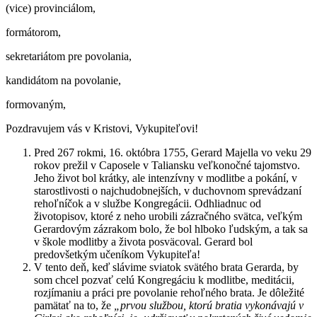
(vice) provinciálom,
formátorom,
sekretariátom pre povolania,
kandidátom na povolanie,
formovaným,
Pozdravujem vás v Kristovi, Vykupiteľovi!
Pred 267 rokmi, 16. októbra 1755, Gerard Majella vo veku 29
rokov prežil v Caposele v Taliansku veľkonočné tajomstvo.
Jeho život bol krátky, ale intenzívny v modlitbe a pokání, v
starostlivosti o najchudobnejších, v duchovnom sprevádzaní
rehoľníčok a v službe Kongregácii. Odhliadnuc od
životopisov, ktoré z neho urobili zázračného svätca, veľkým
Gerardovým zázrakom bolo, že bol hlboko ľudským, a tak sa
v škole modlitby a života posväcoval. Gerard bol
predovšetkým učeníkom Vykupiteľa!
V tento deň, keď slávime sviatok svätého brata Gerarda, by
som chcel pozvať celú Kongregáciu k modlitbe, meditácii,
rozjímaniu a práci pre povolanie rehoľného brata. Je dôležité
pamätať na to, že
„prvou službou, ktorú bratia vykonávajú v