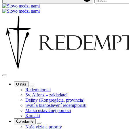
O nás
Redemptoristi
Sv. Alfonz – zakladateľ
Dejiny (Kongregácia, provincia)
Svätí a blahoslavení redemptoristi
Matka ustavičnej pomoci
Kontakt
Čo robíme
Naša vízia a priority