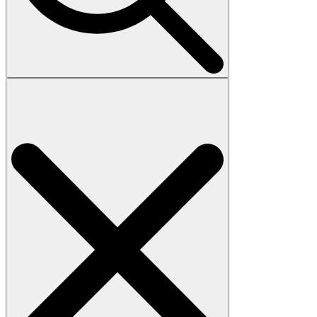
Search
for: