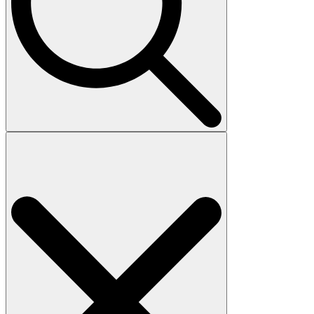
Search
for: