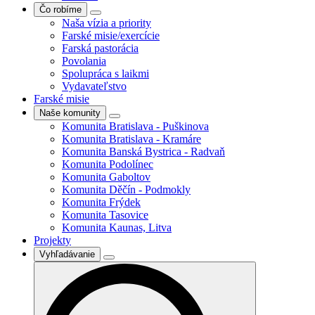
Čo robíme
Naša vízia a priority
Farské misie/exercície
Farská pastorácia
Povolania
Spolupráca s laikmi
Vydavateľstvo
Farské misie
Naše komunity
Komunita Bratislava - Puškinova
Komunita Bratislava - Kramáre
Komunita Banská Bystrica - Radvaň
Komunita Podolínec
Komunita Gaboltov
Komunita Děčín - Podmokly
Komunita Frýdek
Komunita Tasovice
Komunita Kaunas, Litva
Projekty
Vyhľadávanie
Search
for: