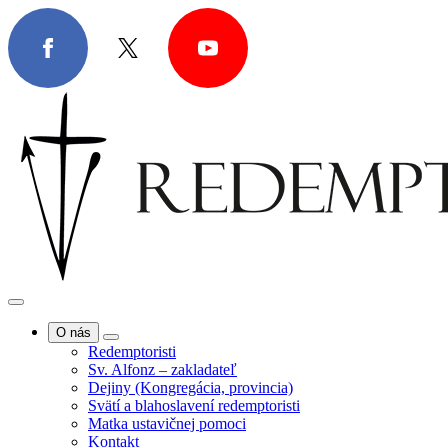
O nás
Redemptoristi
Sv. Alfonz – zakladateľ
Dejiny (Kongregácia, provincia)
Svätí a blahoslavení redemptoristi
Matka ustavičnej pomoci
Kontakt