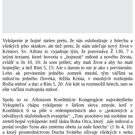
Vykúpenie je hojné nielen preto, že nás oslobodzuje z hriechu a
všetkých jeho skutkov, ale tiež preto, že nám udeľuje nový život v
Kristovi. Sv. Alfonz to vyjadruje tým, že porovnáva Ž 130, 7 s
inými textami, ktoré hovoria o „hojnosti“ milosti a nového života,
zvlášť u Jn 10, 10: Ja som prišiel, aby mali život a aby ho mali
hojnejšie; a tiež Rim 5, 15: Ale s darom to nie je ako s previnením.
Lebo ak previnením jedného zomreli mnohí, tým väčšmi sa
milosťou jedného človeka, Ježiša Krista, v mnohých rozhojnila
Božia milosť a dar; a Rim 5, 20: Ale kde sa rozmnožil hriech, tam sa
ešte väčšmi rozhojnila milosť.
Spolu so sv. Alfonzom Konštitúcie Kongregácie najsvätejšieho
Vykupiteľa chápu vykúpenie v širšom slova zmysle, keď v
Konštitúcii 6 sa píše o redemptoristoch ako o „pokorných a
odvážnych služobníkoch evanjelia“. „Toto posolstvo má osobitne na
zreteli hojné vykúpenie: totiž lásku Boha Otca, ktorý ,nás miloval a
poslal svojho Syna ako zmiernu obetu za naše hriechy‘ (1 Jn 4, 10)
a ktorý prostredníctvom Ducha Svätého oživuje všetkých v neho