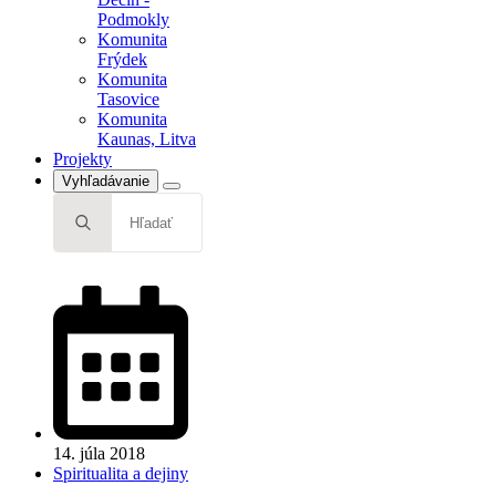
Tasovice
Podmokly
Komunita
Komunita
Kaunas, Litva
Frýdek
Projekty
Komunita
Tasovice
Komunita
Kaunas, Litva
Projekty
Vyhľadávanie
Search
for:
14. júla 2018
Spiritualita a dejiny