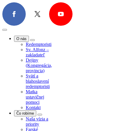
O nás
Redemptoristi
Sv. Alfonz –
zakladateľ
Dejiny
O nás
(Kongregácia,
Redemptoristi
provincia)
Sv. Alfonz –
Svätí a
zakladateľ
blahoslavení
Dejiny
redemptoristi
(Kongregácia,
Matka
provincia)
ustavičnej
Svätí a
pomoci
blahoslavení
Kontakt
redemptoristi
Čo robíme
Matka
Naša vízia a
ustavičnej
priority
pomoci
Farské
Kontakt
misie/exercície
Čo robíme
Farská
Naša vízia a
pastorácia
priority
Povolania
Farské
Spolupráca s