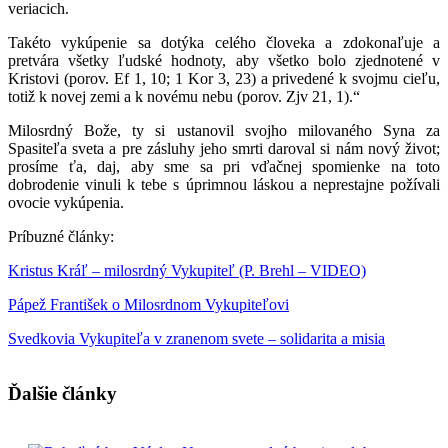
veriacich.
Takéto vykúpenie sa dotýka celého človeka a zdokonaľuje a
pretvára všetky ľudské hodnoty, aby všetko bolo zjednotené v
Kristovi (porov. Ef 1, 10; 1 Kor 3, 23) a privedené k svojmu cieľu,
totiž k novej zemi a k novému nebu (porov. Zjv 21, 1).“
Milosrdný Bože, ty si ustanovil svojho milovaného Syna za
Spasiteľa sveta a pre zásluhy jeho smrti daroval si nám nový život;
prosíme ťa, daj, aby sme sa pri vďačnej spomienke na toto
dobrodenie vinuli k tebe s úprimnou láskou a neprestajne požívali
ovocie vykúpenia.
Príbuzné články:
Kristus Kráľ – milosrdný Vykupiteľ (P. Brehl – VIDEO)
Pápež František o Milosrdnom Vykupiteľovi
Svedkovia Vykupiteľa v zranenom svete – solidarita a misia
Ďalšie články