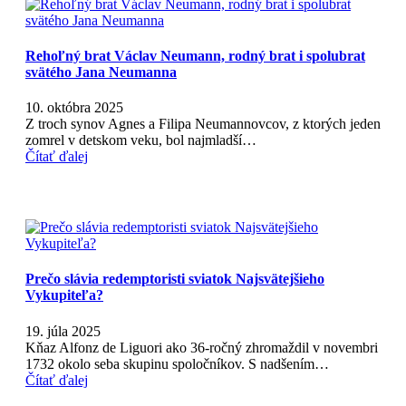
Rehoľný brat Václav Neumann, rodný brat i spolubrat
svätého Jana Neumanna
10. októbra 2025
Z troch synov Agnes a Filipa Neumannovcov, z ktorých jeden
zomrel v detskom veku, bol najmladší…
Čítať ďalej
Prečo slávia redemptoristi sviatok Najsvätejšieho
Vykupiteľa?
19. júla 2025
Kňaz Alfonz de Liguori ako 36-ročný zhromaždil v novembri
1732 okolo seba skupinu spoločníkov. S nadšením…
Čítať ďalej