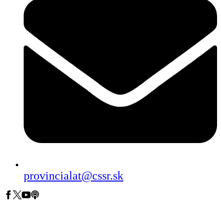
provincialat@cssr.sk