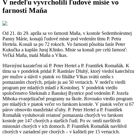
V nedeľu vyvrcholili ľudové misie vo
farnosti Maňa
Od 21. do 29. apríla sa vo farnosti Maňa, v kostole Sedembolestnej
Panny Márie, konajú ľudové misie pod vedením tímu P. Petra
Hertela. Konali sa po 72 rokoch. Vo farnosti pôsobia farár Peter
Kukučka a kaplán Juraj Klinko. Misie sa konali pre celú farnosť:
Veľká Maňa, malá Maňa a Vlkas.
Hlavnými kazateľmi sú P. Peter Hertel a P. František Romaňák. K
tímu sa v pondelok pridal P. Rastislav Dluhý, ktorý viedol katechézu
pre mužov a slávil v piatok vo filiálke Vlkas svätú omšu s
pomazaním chorých, prijalo ju asi 50 veriacich. V nedeľu viedli
program pre mladých mladí z Kostolnej. V pondelok viedlo
spoločenstvo Shekinah z Banskej Bystrice pod vedením P. Jozefa
Mihoka evanjelizačné programy na škole. Rovnako viedlo program
pre mladých v piatok večer vo farskom kostole. V piatok večer si 67
párov obnovilo manželské sľuby. P. Peter Hertel a P. František
Romaňák vysluhovali sviatosť pomazania chorých vo farskom
kostole pre 147 chorých a starších ľudí. Po sv. omši navštívili
misionári chorých v ich domoch. P. František Romaňák navštívil
chorých v zariadení pre chorých – v kaštieli pre 15 veriacich.