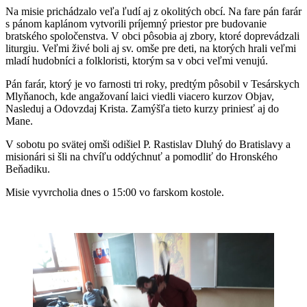
Na misie prichádzalo veľa ľudí aj z okolitých obcí. Na fare pán farár
s pánom kaplánom vytvorili príjemný priestor pre budovanie
bratského spoločenstva. V obci pôsobia aj zbory, ktoré doprevádzali
liturgiu. Veľmi živé boli aj sv. omše pre deti, na ktorých hrali veľmi
mladí hudobníci a folkloristi, ktorým sa v obci veľmi venujú.
Pán farár, ktorý je vo farnosti tri roky, predtým pôsobil v Tesárskych
Mlyňanoch, kde angažovaní laici viedli viacero kurzov Objav,
Nasleduj a Odovzdaj Krista. Zamýšľa tieto kurzy priniesť aj do
Mane.
V sobotu po svätej omši odišiel P. Rastislav Dluhý do Bratislavy a
misionári si šli na chvíľu oddýchnuť a pomodliť do Hronského
Beňadiku.
Misie vyvrcholia dnes o 15:00 vo farskom kostole.