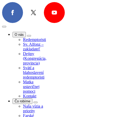
O nás
Redemptoristi
Sv. Alfonz –
zakladateľ
Dejiny
O nás
(Kongregácia,
Redemptoristi
provincia)
Sv. Alfonz –
Svätí a
zakladateľ
blahoslavení
Dejiny
redemptoristi
(Kongregácia,
Matka
provincia)
ustavičnej
Svätí a
pomoci
blahoslavení
Kontakt
redemptoristi
Čo robíme
Matka
Naša vízia a
ustavičnej
priority
pomoci
Farské
Kontakt
misie/exercície
Čo robíme
Farská
Naša vízia a
pastorácia
priority
Povolania
Farské
Spolupráca s