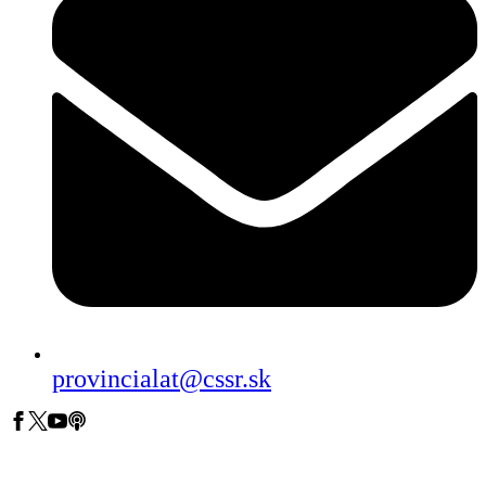
provincialat@cssr.sk