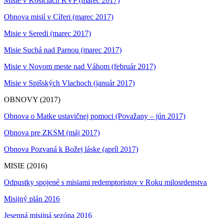
Misie v Košiciach KVP (marec 2017)
Obnova misií v Cíferi (marec 2017)
Misie v Seredi (marec 2017)
Misie Suchá nad Parnou (marec 2017)
Misie v Novom meste nad Váhom (február 2017)
Misie v Spišských Vlachoch (január 2017)
OBNOVY (2017)
Obnova o Matke ustavičnej pomoci (Považany – jún 2017)
Obnova pre ZKSM (máj 2017)
Obnova Pozvaná k Božej láske (apríl 2017)
MISIE (2016)
Odpustky spojené s misiami redemptoristov v Roku milosrdenstva
Misijný plán 2016
Jesenná misijná sezóna 2016