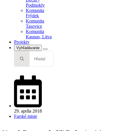
Tasovice
Podmokly
Komunita
Komunita
Kaunas, Litva
Frýdek
Projekty
Komunita
Tasovice
Komunita
Kaunas, Litva
Projekty
Vyhľadávanie
Search
for:
29. apríla 2018
Farské misie