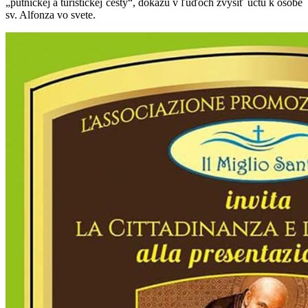
„pútnickej a turistickej cesty“, dokážu v ľuďoch zvýšiť úctu k osobe
sv. Alfonza vo svete.