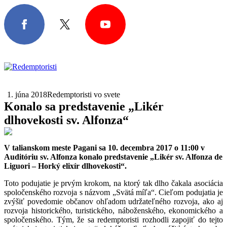
1. júna 2018
Redemptoristi vo svete
Konalo sa predstavenie „Likér
dlhovekosti sv. Alfonza“
V talianskom meste Pagani sa 10. decembra 2017 o 11:00 v
Auditóriu sv. Alfonza konalo predstavenie „Likér sv. Alfonza de
Liguori – Horký elixír dlhovekosti“.
Toto podujatie je prvým krokom, na ktorý tak dlho čakala asociácia
spoločenského rozvoja s názvom „Svätá míľa“. Cieľom podujatia je
zvýšiť povedomie občanov ohľadom udržateľného rozvoja, ako aj
rozvoja historického, turistického, náboženského, ekonomického a
spoločenského. Tým, že sa redemptoristi rozhodli zapojiť do tejto