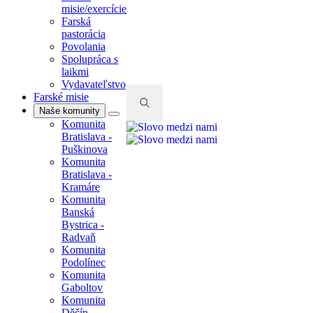
misie/exercície
laikmi
Farská
Vydavateľstvo
pastorácia
Farské misie
Search
Povolania
Naše komunity
for:
Spolupráca s
Komunita
laikmi
Bratislava -
Vydavateľstvo
Puškinova
Farské misie
Komunita
Naše komunity
Bratislava -
Komunita
Kramáre
Search
Bratislava -
Komunita
for:
Puškinova
Banská
Komunita
Bystrica -
Bratislava -
Radvaň
Kramáre
Komunita
Komunita
Podolínec
Banská
Komunita
Bystrica -
Gaboltov
Radvaň
Komunita
Komunita
Děčín -
Podolínec
Podmokly
Komunita
Komunita
Gaboltov
Frýdek
Komunita
Komunita
Děčín -