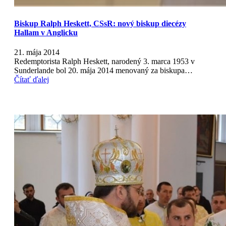
Biskup Ralph Heskett, CSsR: nový biskup diecézy
Hallam v Anglicku
21. mája 2014
Redemptorista Ralph Heskett, narodený 3. marca 1953 v
Sunderlande bol 20. mája 2014 menovaný za biskupa…
Čítať ďalej