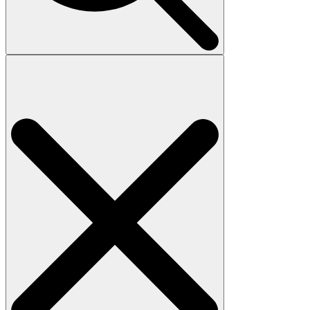
Search
for: