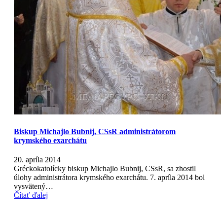
Biskup Michajlo Bubnij, CSsR administrátorom
krymského exarchátu
20. apríla 2014
Gréckokatolícky biskup Michajlo Bubnij, CSsR, sa zhostil
úlohy administrátora krymského exarchátu. 7. apríla 2014 bol
vysvätený…
Čítať ďalej