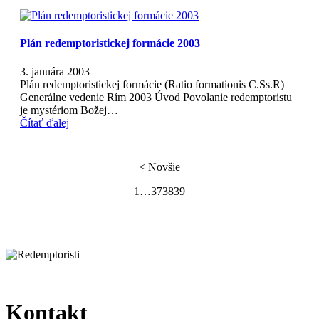
Plán redemptoristickej formácie 2003
3. januára 2003
Plán redemptoristickej formácie (Ratio formationis C.Ss.R)
Generálne vedenie Rím 2003 Úvod Povolanie redemptoristu
je mystériom Božej…
Čítať ďalej
< Novšie
1
…
37
38
39
Kontakt