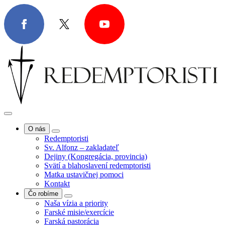
O nás
Redemptoristi
Sv. Alfonz – zakladateľ
Dejiny (Kongregácia, provincia)
Svätí a blahoslavení redemptoristi
Matka ustavičnej pomoci
Kontakt
Čo robíme
Naša vízia a priority
Farské misie/exercície
Farská pastorácia