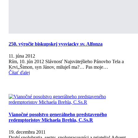
250. výročie biskupskej vysviacky sv. Alfonza
11. júna 2012
Rím, 10. jún 2012 Slávnosť Najsvätejšieho Pánovho Tela a
Krvi„Šimon, syn Jánov, miluješ ma?… Pas moje…
Čítať ďalej
Vianočné posolstvo generálneho predstaveného
redemptoristov Michaela Brehla, C.Ss.R
19. decembra 2011
Drahí spolubratia, sestry, spolupracovníci a priatelia! Advent,