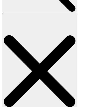
Search
for: