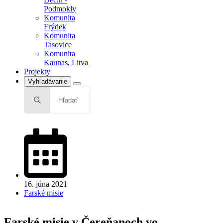
Podmokly
Komunita
Frýdek
Komunita
Tasovice
Komunita
Kaunas, Litva
Projekty
Vyhľadávanie
Search
for:
16. júna 2021
Farské misie
Farské misie v Čereňanoch vo