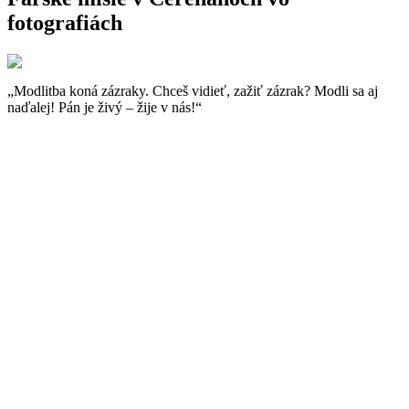
fotografiách
„Modlitba koná zázraky. Chceš vidieť, zažiť zázrak? Modli sa aj
naďalej! Pán je živý – žije v nás!“