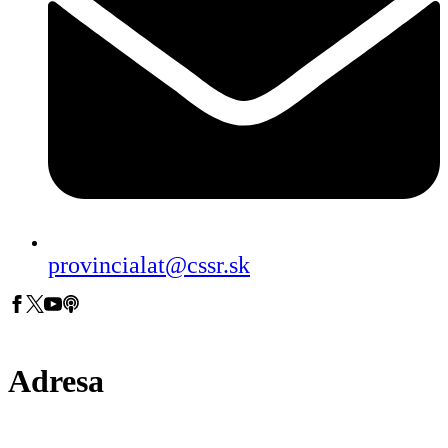
provincialat@cssr.sk
Adresa