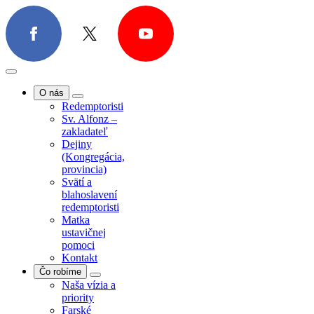
O nás
Redemptoristi
Sv. Alfonz –
zakladateľ
Dejiny
(Kongregácia,
provincia)
Svätí a
blahoslavení
redemptoristi
Matka
ustavičnej
pomoci
Kontakt
Čo robíme
Naša vízia a
priority
Farské