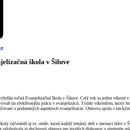
ve
jelizačná škola v Šiluve
cholila ročná Evanjelizačná škola v Šiluve. Celý rok sa jeden víkend v 
avovali na efektívnejšiu prácu v evanjelizácii. Týmto víkendom, ktorý b
vyučovaní o podstatných aspektoch evanjelizácie. Obnovu spolu s laickým
koly zúčastnili aj sv. omše, ktorú každý trinásty deň v mesiaci slávi v
e odohrávala aj duchovná obnova pre trvalých diakonov a stretnutie m