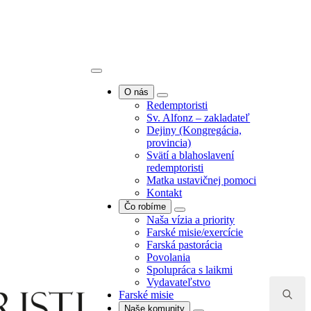
O nás
Redemptoristi
Sv. Alfonz – zakladateľ
Dejiny (Kongregácia,
provincia)
O nás
Svätí a blahoslavení
Redemptoristi
redemptoristi
Sv. Alfonz – zakladateľ
Matka ustavičnej pomoci
Dejiny (Kongregácia,
Kontakt
provincia)
Čo robíme
Svätí a blahoslavení
Naša vízia a priority
redemptoristi
Farské misie/exercície
Matka ustavičnej pomoci
Farská pastorácia
Kontakt
Povolania
Čo robíme
Spolupráca s laikmi
Naša vízia a priority
Vydavateľstvo
Search
Farské misie/exercície
Farské misie
for:
Farská pastorácia
Naše komunity
Povolania
Komunita Bratislava -
Spolupráca s laikmi
Puškinova
Vydavateľstvo
Komunita Bratislava -
Farské misie
Kramáre
Naše komunity
Komunita Banská Bystrica -