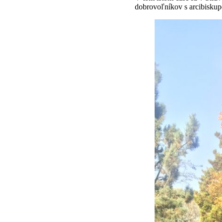
dobrovoľníkov s arcibiskupo