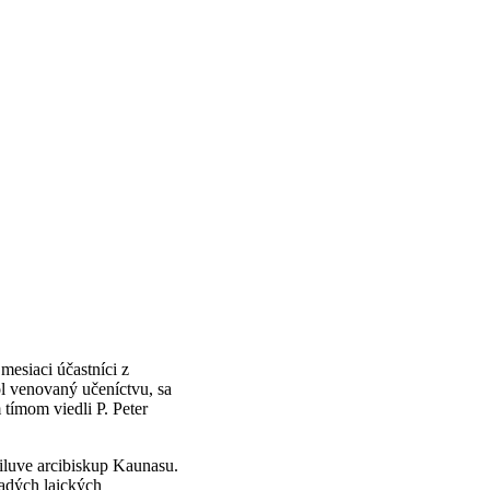
mesiaci účastníci z
ol venovaný učeníctvu, sa
 tímom viedli P. Peter
 Šiluve arcibiskup Kaunasu.
ladých laických