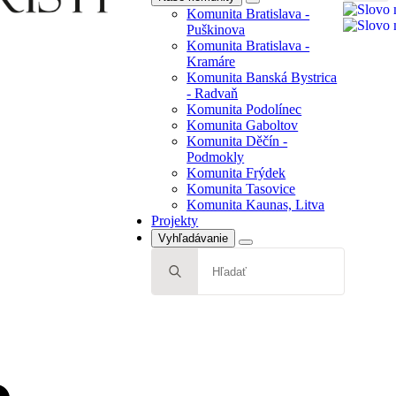
Search
Komunita Bratislava -
Radvaň
for:
Puškinova
Komunita Podolínec
Komunita Bratislava -
Komunita Gaboltov
Kramáre
Komunita Děčín -
Komunita Banská Bystrica
Podmokly
- Radvaň
Komunita Frýdek
Komunita Podolínec
Komunita Tasovice
Komunita Gaboltov
Komunita Kaunas, Litva
Komunita Děčín -
Projekty
Podmokly
Komunita Frýdek
Komunita Tasovice
Komunita Kaunas, Litva
Projekty
Vyhľadávanie
Search
for: