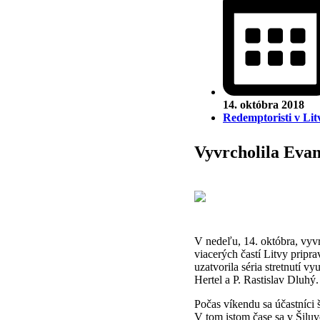
14. októbra 2018
Redemptoristi v Lit
Vyvrcholila Evan
V nedeľu, 14. októbra, vyvr
viacerých častí Litvy pripr
uzatvorila séria stretnutí 
Hertel a P. Rastislav Dluhý.
Počas víkendu sa účastníci š
V tom istom čase sa v Šiluv