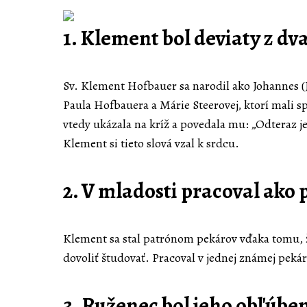
1. Klement bol deviaty z dv
Sv. Klement Hofbauer sa narodil ako Johannes (
Paula Hofbauera a Márie Steerovej, ktorí mali 
vtedy ukázala na kríž a povedala mu: „Odteraz j
Klement si tieto slová vzal k srdcu.
2. V mladosti pracoval ako 
Klement sa stal patrónom pekárov vďaka tomu, ž
dovoliť študovať. Pracoval v jednej známej pekár
3. Ruženec bol jeho obľúb