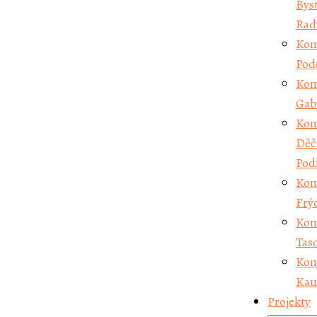
Byst
Ko
Rad
Ta
Kom
Ko
Pod
Ka
Kom
Projekty
Gab
Kom
Děč
Pod
Kom
Frý
Kom
Tas
Kom
Kau
Projekty