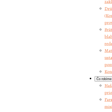
zakl
Čo robím
Dej
Naš
(Ko
pri
prov
Fa
Svät
mi
bla
Fa
red
pa
Mat
Po
usta
Sp
pom
la
Kon
Vy
Čo robíme
Farské m
Naša
Naše kom
prio
Ko
Far
Bra
misi
Pu