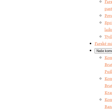
Far
Ko
pas
Bra
Pov
Kr
Spo
Ko
lai
Ba
Vyd
Bys
Farské mi
Ra
Naše komu
Ko
Kom
Po
Brat
Ko
Puš
Ga
Kom
Ko
Brat
Dě
Kra
Po
Kom
Ko
Ban
Fr