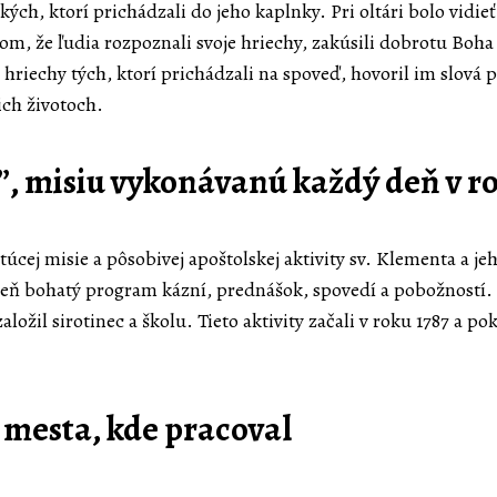
ch, ktorí prichádzali do jeho kaplnky. Pri oltári bolo vidieť
m, že ľudia rozpoznali svoje hriechy, zakúsili dobrotu Boha 
 hriechy tých, ktorí prichádzali na spoveď, hovoril im slová 
jich životoch.
u”, misiu vykonávanú každý deň v r
túcej misie a pôsobivej apoštolskej aktivity sv. Klementa a j
eň bohatý program kázní, prednášok, spovedí a pobožností. T
ložil sirotinec a školu. Tieto aktivity začali v roku 1787 a 
z mesta, kde pracoval