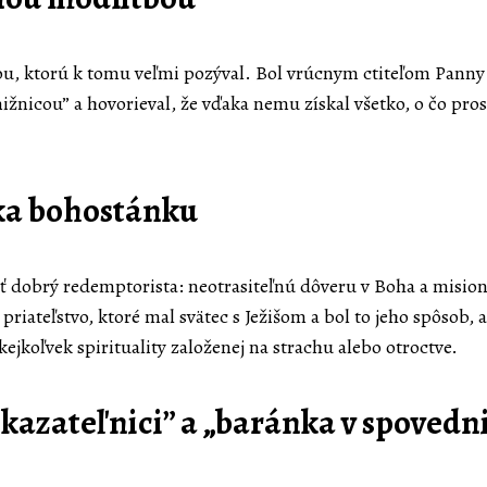
nou, ktorú k tomu veľmi pozýval. Bol vrúcnym ctiteľom Panny
žnicou” a hovorieval, že vďaka nemu získal všetko, o čo pro
rka bohostánku
dobrý redemptorista: neotrasiteľnú dôveru v Boha a misioná
iateľstvo, ktoré mal svätec s Ježišom a bol to jeho spôsob, a
ejkoľvek spirituality založenej na strachu alebo otroctve.
a kazateľnici” a „baránka v spovedni