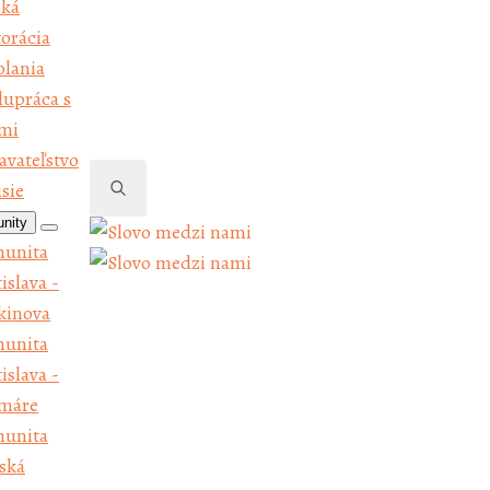
ská
munita
torácia
tislava -
olania
amáre
lupráca s
munita
kmi
nská
avateľstvo
trica -
sie
dvaň
nity
Search
munita
unita
for:
dolínec
islava -
munita
kinova
boltov
unita
munita
islava -
čín -
máre
dmokly
unita
munita
ská
ýdek