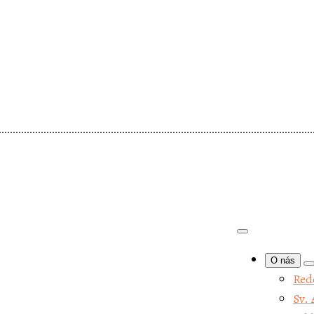
O nás
Re
Sv
za
De
(K
pr
Svä
bl
re
Ma
O nás
us
Red
po
Sv. 
Ko