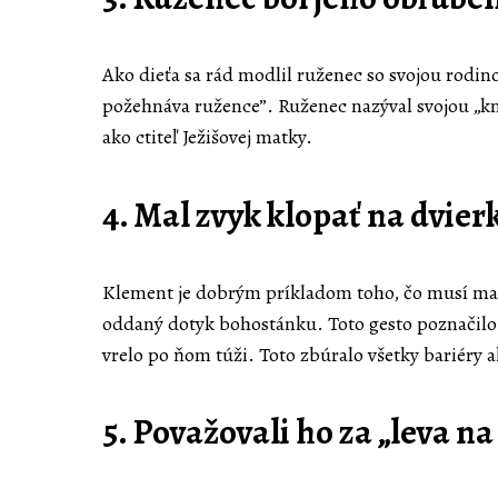
Ako dieťa sa rád modlil ruženec so svojou rodi
požehnáva ružence”. Ruženec nazýval svojou „kni
ako ctiteľ Ježišovej matky.
4. Mal zvyk klopať na dvie
Klement je dobrým príkladom toho, čo musí mať 
oddaný dotyk bohostánku. Toto gesto poznačilo pr
vrelo po ňom túži. Toto zbúralo všetky bariéry ak
5. Považovali ho za „leva n