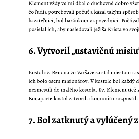
Klement vždy veľmi dbal o duchovné dobro všetký
čo ľudia potrebovali počuť a kázal takým spôsobo
kazateľnici, bol baránkom v spovednici. Počúval
posielal ich, aby nasledovali Ježiša Krista vo svo
6. Vytvoril „ustavičnú misi
Kostol sv. Benona vo Varšave sa stal miestom ras
ich bolo osem misionárov. V kostole bol každý d
nezmestili do malého kostola. Sv. Klement tiež za
Bonaparte kostol zatvoril a komunitu rozpustil.
7. Bol zatknutý a vylúčený 