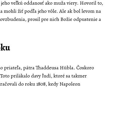
 jeho veľkú oddanosť ako muža viery. Hovoril to,
a mohli žiť podľa jeho vôle. Ale ak bol levom na
povzbudenia, prosil pre nich Božie odpustenie a
oku
eho priateľa, pátra Thaddeusa Hübla. Čoskoro
oto prilákalo davy ľudí, ktoré sa takmer
pokračovali do roku 1808, kedy Napoleon