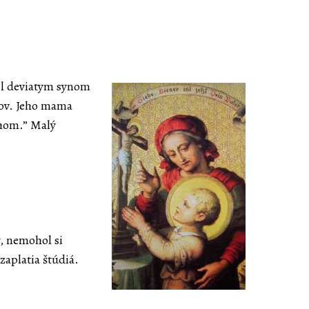
ol deviatym synom
kov. Jeho mama
chom.” Malý
, nemohol si
zaplatia štúdiá.