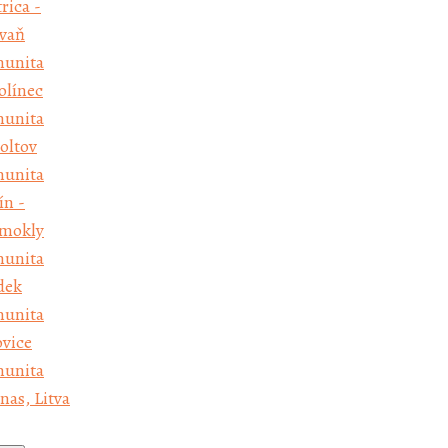
rica -
munita
vaň
sovice
unita
munita
olínec
unas, Litva
unita
oltov
unita
ín -
mokly
unita
dek
unita
ovice
unita
nas, Litva