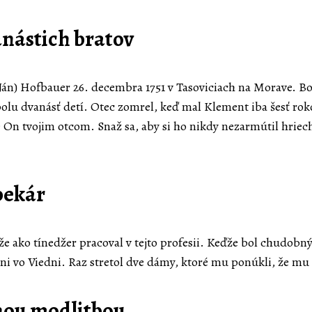
anástich bratov
Ján) Hofbauer 26. decembra 1751 v Tasoviciach na Morave. B
spolu dvanásť detí. Otec zomrel, keď mal Klement iba šesť ro
e On tvojim otcom. Snaž sa, aby si ho nikdy nezarmútil hrie
pekár
e ako tínedžer pracoval v tejto profesii. Keďže bol chudobný
ni vo Viedni. Raz stretol dve dámy, ktoré mu ponúkli, že mu 
enou modlitbou