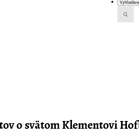
Vyhľadáva
Search
for:
tov o svätom Klementovi Hof