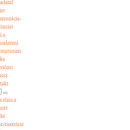
adateľ
e
iny
a vízia a
ngregácia,
ority
incia)
rské
í a
sie/exercície
hoslavení
rská
emptoristi
storácia
ka
volania
vičnej
olupráca s
oci
ikmi
takt
davateľstvo
isie
Search
 vízia a
for:
unity
rity
munita
ské
tislava -
e/exercície
škinova