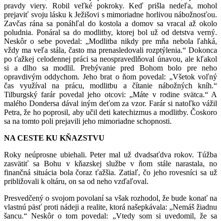
pravdy viery. Robil veľké pokroky. Keď prišla nedeľa, mohol
prejaviť svoju lásku k Ježišovi s mimoriadne horlivou nábožnosťou.
Zavčas rána sa ponáhľal do kostola a domov sa vracal až okolo
poludnia. Ponáral sa do modlitby, ktorej bol už od detstva verný.
Neskôr o sebe povedal: „Modlitba nikdy pre mňa nebola ľahká,
vždy ma veľa stála, často ma prenasledovali rozptýlenia.“ Dokonca
po ťažkej celodennej práci sa neospravedlňoval únavou, ale kľakol
si a dlho sa modlil. Prebývanie pred Bohom bolo pre neho
opravdivým oddychom. Jeho brat o ňom povedal: „Všetok voľný
čas využíval na prácu, modlitbu a čítanie nábožných kníh.“
Tilburgský farár povedal jeho otcovi: „Máte v rodine svätca.“ A
malého Dondersa dával iným deťom za vzor. Farár si natoľko vážil
Petra, že ho poprosil, aby učil deti katechizmus a modlitby. Čoskoro
sa na tomto poli prejavili jeho mimoriadne schopnosti.
NA CESTE KU KŇAZSTVU
Roky neúprosne ubiehali. Peter mal už dvadsaťdva rokov. Túžba
zasvätiť sa Bohu v kňazskej službe v ňom stále narastala, no
finančná situácia bola čoraz ťažšia. Zatiaľ, čo jeho rovesníci sa už
približovali k oltáru, on sa od neho vzďaľoval.
Presvedčený o svojom povolaní sa však rozhodol, že bude konať na
vlastnú päsť proti nádeji a realite, ktorá našepkávala: „Nemáš žiadnu
šancu.“ Neskôr o tom povedal: „Vtedy som si uvedomil, že sa