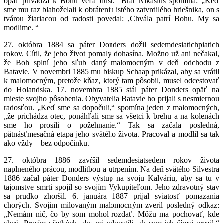
opäť privádza k Bohu veľa duší.“ Brat Nikasius spomína: „Keď
sme mu raz blahoželali k obráteniu istého zatvrdilého hriešnika, on s
tvárou žiariacou od radosti povedal: ,Chvála patrí Bohu. My sa
modlime. “
27. októbra 1884 sa páter Donders dožil sedemdesiatichpiatich
rokov. Cítil, že jeho život pomaly dohasína. Možno už ani nečakal,
že Boh splní jeho sľub daný malomocným v deň odchodu z
Batavie. V novembri 1885 mu biskup Schaap prikázal, aby sa vrátil
k malomocným, pretože kňaz, ktorý tam pôsobil, musel odcestovať
do Holandska. 17. novembra 1885 stál páter Donders opäť na
mieste svojho pôsobenia. Obyvatelia Batavie ho prijali s nesmiernou
radosťou. „Keď sme sa dopočuli,“ spomína jeden z malomocných,
„že prichádza otec, ponáhľali sme sa všetci k brehu a na kolenách
sme ho prosili o požehnanie.“ Tak sa začala posledná,
pätnásťmesačná etapa jeho svätého života. Pracoval a modlil sa tak
ako vždy – bez odpočinku.
27. októbra 1886 zavŕšil sedemdesiatsedem rokov života
naplneného prácou, modlitbou a utrpením. Na deň svätého Silvestra
1886 začal páter Donders výstup na svoju Kalváriu, aby sa tu v
tajomstve smrti spojil so svojím Vykupiteľom. Jeho zdravotný stav
sa prudko zhoršil. 6. januára 1887 prijal sviatosť pomazania
chorých. Svojim milovaným malomocným zveril posledný odkaz:
„Nemám nič, čo by som mohol rozdať. Môžu ma pochovať, kde
chcú. Prosím všetkých, aby mi odpustili, ak som ich čímsi urazil.“