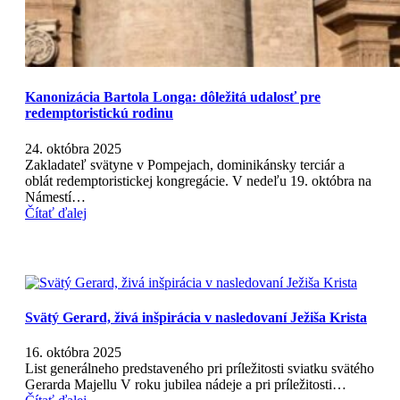
Kanonizácia Bartola Longa: dôležitá udalosť pre
redemptoristickú rodinu
24. októbra 2025
Zakladateľ svätyne v Pompejach, dominikánsky terciár a
oblát redemptoristickej kongregácie. V nedeľu 19. októbra na
Námestí…
Čítať ďalej
Svätý Gerard, živá inšpirácia v nasledovaní Ježiša Krista
16. októbra 2025
List generálneho predstaveného pri príležitosti sviatku svätého
Gerarda Majellu V roku jubilea nádeje a pri príležitosti…