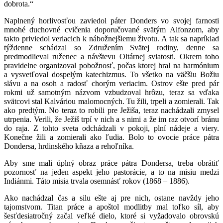
dobrota.“
Naplnený horlivosťou zaviedol páter Donders vo svojej farnosti
mnohé duchovné cvičenia doporučované svätým Alfonzom, aby
takto priviedol veriacich k nábožnejšiemu životu. A tak sa napríklad
týždenne schádzal so Združením Svätej rodiny, denne sa
predmodlieval ruženec a návštevu Oltárnej sviatosti. Okrem toho
pravidelne organizoval pobožnosť, počas ktorej hral na harmónium
a vysvetľoval dospelým katechizmus. To všetko na väčšiu Božiu
slávu a na osoh a radosť chorým veriacim. Ostrov ešte pred pár
rokmi už samotným názvom vzbudzoval hrôzu, teraz sa vďaka
svätcovi stal Kalváriou malomocných. Tu žili, trpeli a zomierali. Tak
ako predtým. No teraz to robili pre Ježiša, teraz nachádzali zmysel
utrpenia. Verili, že Ježiš trpí v nich a s nimi a že im raz otvorí bránu
do raja. Z tohto sveta odchádzali v pokoji, plní nádeje a viery.
Konečne žili a zomierali ako ľudia. Bolo to ovocie práce pátra
Dondersa, hrdinského kňaza a rehoľníka.
Aby sme mali úplný obraz práce pátra Dondersa, treba obrátiť
pozornosť na jeden aspekt jeho pastorácie, a to na misiu medzi
Indiánmi. Táto misia trvala osemnásť rokov (1868 – 1886).
Ako nachádzal čas a silu ešte aj pre nich, ostane navždy jeho
tajomstvom. Titan práce a apoštol modlitby mal toľko síl, aby
šesťdesiatročný začal veľké dielo, ktoré si vyžadovalo obrovskú