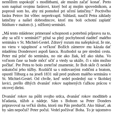
nemôžem uspokojiť s modlitbami, ale musím začať konať. Preto
som napísal svojmu farárovi, ktorý bol aj mojím spovedníkom, a
poprosil som ho, aby mi pomohol pri učení latinčiny.“ Poctivého
farára Petrov list vôbec neprekvapil. Súhlasil, naučil Petra základy
latinčiny a našiel dobrodincov, ktorí mu boli ochotní zaplatiť
štúdium v malom (t. j. nižšom) seminári.
„Má tento mládenec primerané schopnosti a potrebnú prípravu na to,
aby sa učil v seminári?“ pýtal sa plný pochybností riaditeľ malého
seminára v St. Michiel-Gestel. Zdravý rozum mu našepkával, že nie,
no viera v tajuplnosť a veľkosť Božích zámerov mu kázala dať
mladému Dondersovi aspoň šancu. Rozhodol sa pre strednú cestu.
Peter má prísť do seminára, no nie ako žiak, lež ako sluha. Vo
voľnom čase sa bude môcť učiť a vtedy sa ukáže, či s ním možno
počítať. Pre Petra to bolo zreteľné znamenie, že Boh skôr či neskôr
uskutoční jeho túžby. Rozlúčil sa s milovanými rodičmi a bratom,
opustil Tilburg a na jeseň 1831 stál pred prahom malého seminára v
St. Michiel-Gestel. Od chvíle, keď sedel posledný raz v školskej
lavici, prešlo dlhých dvanásť rokov naplnených ťažkou prácou v
otcovej dielni.
Dvanásť rokov na púšti svojho srdca, dvanásť rokov modlitieb a
hľadania, túžob a nádeje. Sám s Bohom sa Peter Donders
pripravoval na veľkú úlohu, ktorú mu Pán predurčil. Ako hlásať, ak
by sám nepočul? Peter počul. Vedel počúvať Boha. To je tajomstvo