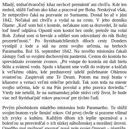
Mladý, tridsaťdvaročný kňaz nechcel premárniť ani chvíľu. Kde len
mohol, slúžil ľuďom ako kňaz a pracoval pre Boha. Neskrýval však,
že netrpezlivo čaká na pozvanie zo Surinamu. Dostal ho až v júni
1842. Nečakal ani chvíľu a vydal sa na cestu. V jeho denníku
čítame: „Keď som bol v kostole, nečakane som sa dozvedel, že naša
loď hneď odpláva. Opustil som kostol bez omše, pretože ma volal
Boh. Zobral som si breviár a odišiel som odovzdaný do rúk Božej
prozreteľnosti.“ Po štyridsiatichšiestich dňoch cesty Donders
vystúpil z lode a stál na zemi svojho určenia, na brehoch
Paramariba. Bol 16. september 1842. Na nového misionára čakali
zástupy ľudí so svojimi duchovnými pastiermi. Cestou do kostola ho
sprevádzalo zvonenie zvonov. „Pri vstupe do kostola mi dali bielu
štólu a svätenú vodu. Spolu s kňazmi sme vošli do svätyne a kráčali
k veľkému oltáru, kde predstavený udelil požehnanie Oltárnou
sviatosťou. Zaspievali sme Te Deum. Potom ma moji bratia v
kňazstve a veriaci veľmi srdečne privítali. Tak som teda na mieste
svojho určenia, kde si ma Pán povolal a jeho pravica doviedla.“
Vtedy iste netušil, že na surinamskej pôde strávi celý život, že bude
viac než štyridsaťpäť rokov pracovať pre týchto ľudí.
Prvým pôsobiskom mladého misionára bolo Paramaribo. Tu slúžil
svojim bratom vyše štrnásť rokov. Od prvej chvíle si pozorne všímal
ich zvyky a kultúru. Každým dňom ich lepšie spoznával a s
bolesťou sa presviedčal o ich nízkej náboženskej a morálnej úrovni.
Onedlho mal možnosť spoznať nové pole svojej činnosti – plantáže.