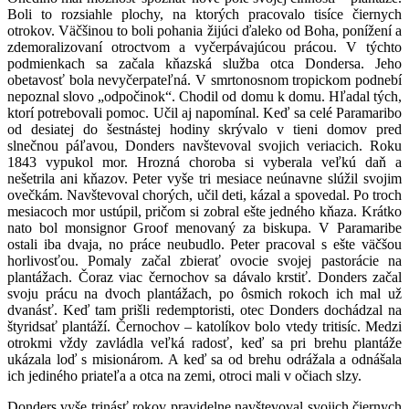
Boli to rozsiahle plochy, na ktorých pracovalo tisíce čiernych
otrokov. Väčšinou to boli pohania žijúci ďaleko od Boha, ponížení a
zdemoralizovaní otroctvom a vyčerpávajúcou prácou. V týchto
podmienkach sa začala kňazská služba otca Dondersa. Jeho
obetavosť bola nevyčerpateľná. V smrtonosnom tropickom podnebí
nepoznal slovo „odpočinok“. Chodil od domu k domu. Hľadal tých,
ktorí potrebovali pomoc. Učil aj napomínal. Keď sa celé Paramaribo
od desiatej do šestnástej hodiny skrývalo v tieni domov pred
slnečnou páľavou, Donders navštevoval svojich veriacich. Roku
1843 vypukol mor. Hrozná choroba si vyberala veľkú daň a
nešetrila ani kňazov. Peter vyše tri mesiace neúnavne slúžil svojim
ovečkám. Navštevoval chorých, učil deti, kázal a spovedal. Po troch
mesiacoch mor ustúpil, pričom si zobral ešte jedného kňaza. Krátko
nato bol monsignor Groof menovaný za biskupa. V Paramaribe
ostali iba dvaja, no práce neubudlo. Peter pracoval s ešte väčšou
horlivosťou. Pomaly začal zbierať ovocie svojej pastorácie na
plantážach. Čoraz viac černochov sa dávalo krstiť. Donders začal
svoju prácu na dvoch plantážach, po ôsmich rokoch ich mal už
dvanásť. Keď tam prišli redemptoristi, otec Donders dochádzal na
štyridsať plantáží. Černochov – katolíkov bolo vtedy tritisíc. Medzi
otrokmi vždy zavládla veľká radosť, keď sa pri brehu plantáže
ukázala loď s misionárom. A keď sa od brehu odrážala a odnášala
ich jediného priateľa a otca na zemi, otroci mali v očiach slzy.
Donders vyše trinásť rokov pravidelne navštevoval svojich čiernych