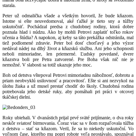
starala.
Peter už odmalička všade a všetkým hovoril, že bude kňazom.
Istotne si ešte neuvedomoval, aké ťažké je tieto sny a túžby
uskutočniť. Pochádzal predsa z chudobnej rodiny, ktorá dobre
poznala hlad i núdzu. Ako by mohli Petrovi zaplatiť toľko rokov
učenia a štúdia? A napokon, aj keby sa táto prekážka odstránila, mal
tiež podlomené zdravie. Peter bol dosť chorľavý a jeho výzor
nedával nádej na dlhý život a kňazskú službu. Ani jeho schopnosti
neboli mimoriadne, len priemerné. Ľudsky povedané, dvere
kňazstva boli pre Petra zatvorené. Pre Boha však nič nie je
nemožné. V slabosti sa totiž ukazuje jeho moc.
Boh od detstva vštepoval Petrovi mimoriadnu nábožnosť, dobrotu a
priam neobvyklú usilovnosť a pracovitosť. Ešte si ani nezvykol na
úlohu žiaka a už musel prestať chodiť do školy. Chudobná rodina
potrebovala jeho detské ruky, aby pomáhali pri práci v otcovej
tkáčskej dielni.
Roky ubiehali. V dvanástich prijal prvé sväté prijímanie, o dva roky
neskôr sviatosť birmovania. Čoraz viac sa v ňom rozpaľovala túžba
z detstva – stať sa kňazom. Veril, že sa to niekedy uskutoční. Vo
voľnom čase, ktorého mu popri robote veľa neostávalo, spoznával