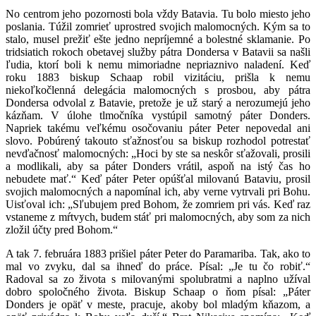
No centrom jeho pozornosti bola vždy Batavia. Tu bolo miesto jeho
poslania. Túžil zomrieť uprostred svojich malomocných. Kým sa to
stalo, musel prežiť ešte jedno nepríjemné a bolestné sklamanie. Po
tridsiatich rokoch obetavej služby pátra Dondersa v Batavii sa našli
ľudia, ktorí boli k nemu mimoriadne nepriaznivo naladení. Keď
roku 1883 biskup Schaap robil vizitáciu, prišla k nemu
niekoľkočlenná delegácia malomocných s prosbou, aby pátra
Dondersa odvolal z Batavie, pretože je už starý a nerozumejú jeho
kázňam. V úlohe tlmočníka vystúpil samotný páter Donders.
Napriek takému veľkému osočovaniu páter Peter nepovedal ani
slovo. Pobúrený takouto sťažnosťou sa biskup rozhodol potrestať
nevďačnosť malomocných: „Hoci by ste sa neskôr sťažovali, prosili
a modlikali, aby sa páter Donders vrátil, aspoň na istý čas ho
nebudete mať.“ Keď páter Peter opúšťal milovanú Bataviu, prosil
svojich malomocných a napomínal ich, aby verne vytrvali pri Bohu.
Uisťoval ich: „Sľubujem pred Bohom, že zomriem pri vás. Keď raz
vstaneme z mŕtvych, budem stáť pri malomocných, aby som za nich
zložil účty pred Bohom.“
A tak 7. februára 1883 prišiel páter Peter do Paramariba. Tak, ako to
mal vo zvyku, dal sa ihneď do práce. Písal: „Je tu čo robiť.“
Radoval sa zo života s milovanými spolubratmi a naplno užíval
dobro spoločného života. Biskup Schaap o ňom písal: „Páter
Donders je opäť v meste, pracuje, akoby bol mladým kňazom, a