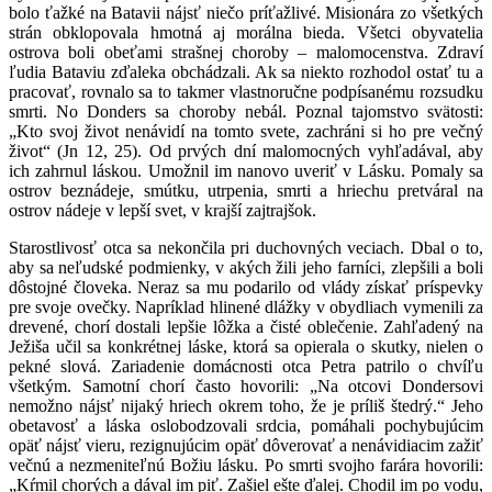
bolo ťažké na Batavii nájsť niečo príťažlivé. Misionára zo všetkých
strán obklopovala hmotná aj morálna bieda. Všetci obyvatelia
ostrova boli obeťami strašnej choroby – malomocenstva. Zdraví
ľudia Bataviu zďaleka obchádzali. Ak sa niekto rozhodol ostať tu a
pracovať, rovnalo sa to takmer vlastnoručne podpísanému rozsudku
smrti. No Donders sa choroby nebál. Poznal tajomstvo svätosti:
„Kto svoj život nenávidí na tomto svete, zachráni si ho pre večný
život“ (Jn 12, 25). Od prvých dní malomocných vyhľadával, aby
ich zahrnul láskou. Umožnil im nanovo uveriť v Lásku. Pomaly sa
ostrov beznádeje, smútku, utrpenia, smrti a hriechu pretváral na
ostrov nádeje v lepší svet, v krajší zajtrajšok.
Starostlivosť otca sa nekončila pri duchovných veciach. Dbal o to,
aby sa neľudské podmienky, v akých žili jeho farníci, zlepšili a boli
dôstojné človeka. Neraz sa mu podarilo od vlády získať príspevky
pre svoje ovečky. Napríklad hlinené dlážky v obydliach vymenili za
drevené, chorí dostali lepšie lôžka a čisté oblečenie. Zahľadený na
Ježiša učil sa konkrétnej láske, ktorá sa opierala o skutky, nielen o
pekné slová. Zariadenie domácnosti otca Petra patrilo o chvíľu
všetkým. Samotní chorí často hovorili: „Na otcovi Dondersovi
nemožno nájsť nijaký hriech okrem toho, že je príliš štedrý.“ Jeho
obetavosť a láska oslobodzovali srdcia, pomáhali pochybujúcim
opäť nájsť vieru, rezignujúcim opäť dôverovať a nenávidiacim zažiť
večnú a nezmeniteľnú Božiu lásku. Po smrti svojho farára hovorili:
„Kŕmil chorých a dával im piť. Zašiel ešte ďalej. Chodil im po vodu,