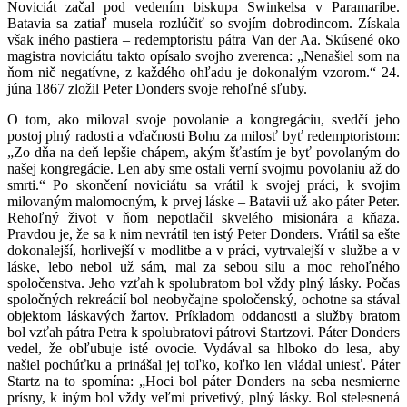
Noviciát začal pod vedením biskupa Swinkelsa v Paramaribe.
Batavia sa zatiaľ musela rozlúčiť so svojím dobrodincom. Získala
však iného pastiera – redemptoristu pátra Van der Aa. Skúsené oko
magistra noviciátu takto opísalo svojho zverenca: „Nenašiel som na
ňom nič negatívne, z každého ohľadu je dokonalým vzorom.“ 24.
júna 1867 zložil Peter Donders svoje rehoľné sľuby.
O tom, ako miloval svoje povolanie a kongregáciu, svedčí jeho
postoj plný radosti a vďačnosti Bohu za milosť byť redemptoristom:
„Zo dňa na deň lepšie chápem, akým šťastím je byť povolaným do
našej kongregácie. Len aby sme ostali verní svojmu povolaniu až do
smrti.“ Po skončení noviciátu sa vrátil k svojej práci, k svojim
milovaným malomocným, k prvej láske – Batavii už ako páter Peter.
Rehoľný život v ňom nepotlačil skvelého misionára a kňaza.
Pravdou je, že sa k nim nevrátil ten istý Peter Donders. Vrátil sa ešte
dokonalejší, horlivejší v modlitbe a v práci, vytrvalejší v službe a v
láske, lebo nebol už sám, mal za sebou silu a moc rehoľného
spoločenstva. Jeho vzťah k spolubratom bol vždy plný lásky. Počas
spoločných rekreácií bol neobyčajne spoločenský, ochotne sa stával
objektom láskavých žartov. Príkladom oddanosti a služby bratom
bol vzťah pátra Petra k spolubratovi pátrovi Startzovi. Páter Donders
vedel, že obľubuje isté ovocie. Vydával sa hlboko do lesa, aby
našiel pochúťku a prinášal jej toľko, koľko len vládal uniesť. Páter
Startz na to spomína: „Hoci bol páter Donders na seba nesmierne
prísny, k iným bol vždy veľmi prívetivý, plný lásky. Bol stelesnená