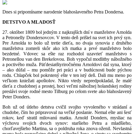
Dnes si pripomíname narodenie blahoslaveného Petra Dondersa.
DETSTVO A MLADOSŤ
27. október 1809 bol jedným z najkrajších dní v manželstve Arnolda
a Petronelly Dondersovcov. V tento deň prišiel na svet ich prvý syn.
Pre Arnolda to bolo už tretie dieťa, no dvaja synovia z druhého
manželstva zomreli skôr ako ich matka a prvé manželstvo bolo
bezdetné. Vdovec sa ešte raz rozhodol uzavrieť manželstvo s
Petronellou van den Brekelovou. Boh vypočul modlitby nábožného
a poctivého muža. Päťdesiatštyriročnému Arnoldovi dal syna, ktorý
– ako dúfal – mu pomôže pri práci a v budúcnosti bude pýchou
rodu. Chlapček bol pokrstený ešte v ten istý deň. Dali mu meno po
veľkom kniežati apoštolov. Nikto vtedy nepredpokladal, že malé
dieťa z chudobnej a prostej, hoci veľmi nábožnej holandskej rodiny
preslávi svoje rodné mesto Tilburg po celom svete ako blahoslavený
Peter Donders.
Boh už od útleho detstva cvičil svojho vyvoleného v strádaní a
chudobe, čím ho pripravoval na veľké poslanie. Nemal ešte ani šesť
rokov, keď stratil milovanú matku. Arnold Donders, mysliac na
výchovu svojich dvoch synov: staršieho Petra a mladšieho,
chorľavejšieho Martina, sa o poldruha roka znova oženil. Nevlastná
mama bola nezvyčajne dobrá a nábožná žena, o siroty sa svedomito