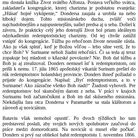
mu dostala knižka Život svätého Alfonza. Postava veľkého svätca,
zakladateľa kongregácie, ktorej charizma je podstatou evanjelia:
„Hlásať hojné vykúpenie,“ Dondersa zaujala a urobila na neho
hlboký dojem. Tohto misionárskeho ducha, zvlášť voči
najchudobnejším a najopustenejším, našiel predsa aj u seba. Došiel k
záveru, že prakticky celý jeho doterajší život bol priam ideálnym
odzrkadlením redemptoristickej charizmy. Od tej chvíle zatúžil
vstúpiť do kongregácie. Túžba po rehoľnom živote neustále rástla.
Ako ju však splniť, keď je Božou vôľou – lebo silne veril, že to
chce Boh? V Suriname neboli žiadni rehoľníci. Či sa teda aj teraz
zopakuje boj mladosti o kňazské povolanie? Nie. Boh dal túžbu a
Boh ju aj zrealizoval. Donders nemusel ísť k redemptoristom, oni
prišli k nemu. 17. júla 1865 apoštolský vikariát Surinam prešiel do
rúk redemptoristov holandskej provincie. Donders ihneď požiadal o
prijatie do kongregácie. Napísal: „Byť redemptoristom, a to v
Suriname! Ako zázračne všetko Boh riadi!“ Žiadosti vyhoveli. Pre
redemptoristov bol skutočným darom z neba. V práci v krajoch
Surinamu boli začiatočníkmi a Boh im dal skúseného misionára.
Niekdajšia fara otca Dondersa v Paramaribe sa stala kláštorom a
zároveň aj noviciátom.
Bataviu však nemohol opustiť. Po dvoch týždňoch ho tam
predstavení poslali, aby svojich nových spolubratov zaučoval do
práce medzi domorodcami. Na noviciát si musel ešte počkať.
Donders si prvý raz obliekol habit redemptoristu 1. novembra 1866.