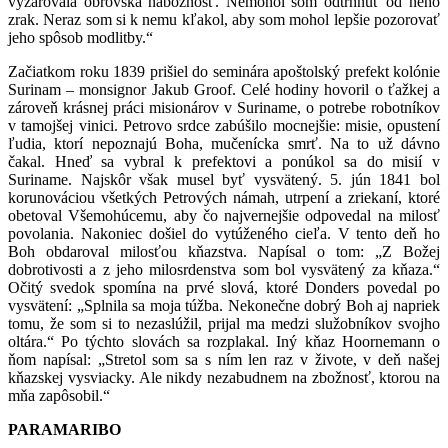
vyžarovala obrovská nábožnosť. Nemohol som odtrhnúť od neho
zrak. Neraz som si k nemu kľakol, aby som mohol lepšie pozorovať
jeho spôsob modlitby.“
Začiatkom roku 1839 prišiel do seminára apoštolský prefekt kolónie
Surinam – monsignor Jakub Groof. Celé hodiny hovoril o ťažkej a
zároveň krásnej práci misionárov v Suriname, o potrebe robotníkov
v tamojšej vinici. Petrovo srdce zabúšilo mocnejšie: misie, opustení
ľudia, ktorí nepoznajú Boha, mučenícka smrť. Na to už dávno
čakal. Hneď sa vybral k prefektovi a ponúkol sa do misií v
Suriname. Najskôr však musel byť vysvätený. 5. jún 1841 bol
korunováciou všetkých Petrových námah, utrpení a zriekaní, ktoré
obetoval Všemohúcemu, aby čo najvernejšie odpovedal na milosť
povolania. Nakoniec došiel do vytúženého cieľa. V tento deň ho
Boh obdaroval milosťou kňazstva. Napísal o tom: „Z Božej
dobrotivosti a z jeho milosrdenstva som bol vysvätený za kňaza.“
Očitý svedok spomína na prvé slová, ktoré Donders povedal po
vysvätení: „Splnila sa moja túžba. Nekonečne dobrý Boh aj napriek
tomu, že som si to nezaslúžil, prijal ma medzi služobníkov svojho
oltára.“ Po týchto slovách sa rozplakal. Iný kňaz Hoornemann o
ňom napísal: „Stretol som sa s ním len raz v živote, v deň našej
kňazskej vysviacky. Ale nikdy nezabudnem na zbožnosť, ktorou na
mňa zapôsobil.“
PARAMARIBO