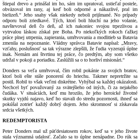
štiepal drevo a prinášal im ho, sám im upratoval, ustieľal postele,
obväzoval im rany, aj keď boli odporné a nákazlivé, pral im
bielizeň.“ Jeho snahy však niekedy neboli prijímané. No prípady
odporu boli zriedkavé. Tých, ktorí boli hluchí na jeho volanie,
navštevoval deň čo deň, až ich nakoniec svojou trpezlivou a
vytrvalou láskou získal pre Boha. Po niekoľkých rokoch ťažkej
práce plnej utrpenia, zapierania, umŕtvovania a modlitieb sa Batavia
zmenila na nepoznanie. Vládny správca Batavie napísal: „Mravy,
vzťahy, poslušnosť sa tak výrazne zlepšili, že ľudia vyzerajú úplne
inak. Nemám ani štvrtinu tej práce, čo predtým, aby som všetko
udržal v pokoji a poriadku. Zaslúžili sa o to horliví misionári.“
Donders sa veľa umŕtvoval, čím robil pokánie za svojich bratov,
ktorí boli ešte stále ponorení do hriechu. Takmer nepretržite sa
postil. Robil to však veľmi diskrétne. Vyhýbal sa každej okázalosti.
Nechcel byť považovaný za svätejšieho od iných, či za nejakého
čudáka. V situáciách, keď mu hrozilo, že jeho heroické životné
skutky vyjdú najavo, keď ho stavali do stredu pozornosti, ihneď sa
pokúšal zotrieť každý dobrý dojem. Jeho skromnosť si získavala
srdcia všetkých.
REDEMPTORISTA
Peter Donders mal už päťdesiatosem rokov, keď sa v jeho živote
stala významná udalosť. Začalo sa to úplne nenápadne. Do rúk sa