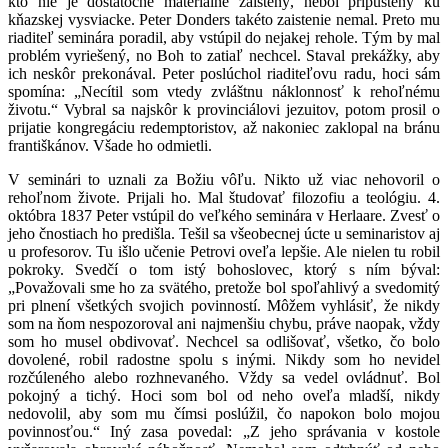
kto nie je dostatočne materiálne zaistený, nebol pripustený ku
kňazskej vysviacke. Peter Donders takéto zaistenie nemal. Preto mu
riaditeľ seminára poradil, aby vstúpil do nejakej rehole. Tým by mal
problém vyriešený, no Boh to zatiaľ nechcel. Staval prekážky, aby
ich neskôr prekonával. Peter poslúchol riaditeľovu radu, hoci sám
spomína: „Necítil som vtedy zvláštnu náklonnosť k rehoľnému
životu.“ Vybral sa najskôr k provinciálovi jezuitov, potom prosil o
prijatie kongregáciu redemptoristov, až nakoniec zaklopal na bránu
františkánov. Všade ho odmietli.
V seminári to uznali za Božiu vôľu. Nikto už viac nehovoril o
rehoľnom živote. Prijali ho. Mal študovať filozofiu a teológiu. 4.
októbra 1837 Peter vstúpil do veľkého seminára v Herlaare. Zvesť o
jeho čnostiach ho predišla. Tešil sa všeobecnej úcte u seminaristov aj
u profesorov. Tu išlo učenie Petrovi oveľa lepšie. Ale nielen tu robil
pokroky. Svedčí o tom istý bohoslovec, ktorý s ním býval:
„Považovali sme ho za svätého, pretože bol spoľahlivý a svedomitý
pri plnení všetkých svojich povinností. Môžem vyhlásiť, že nikdy
som na ňom nespozoroval ani najmenšiu chybu, práve naopak, vždy
som ho musel obdivovať. Nechcel sa odlišovať, všetko, čo bolo
dovolené, robil radostne spolu s inými. Nikdy som ho nevidel
rozčúleného alebo rozhnevaného. Vždy sa vedel ovládnuť. Bol
pokojný a tichý. Hoci som bol od neho oveľa mladší, nikdy
nedovolil, aby som mu čímsi poslúžil, čo napokon bolo mojou
povinnosťou.“ Iný zasa povedal: „Z jeho správania v kostole