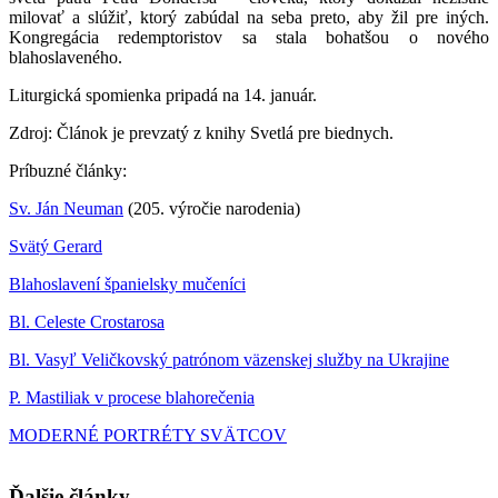
milovať a slúžiť, ktorý zabúdal na seba preto, aby žil pre iných.
Kongregácia redemptoristov sa stala bohatšou o nového
blahoslaveného.
Liturgická spomienka pripadá na 14. január.
Zdroj: Článok je prevzatý z knihy Svetlá pre biednych.
Príbuzné články:
Sv. Ján Neuman
(205. výročie narodenia)
Svätý Gerard
Blahoslavení španielsky mučeníci
Bl. Celeste Crostarosa
Bl. Vasyľ Veličkovský patrónom väzenskej služby na Ukrajine
P. Mastiliak v procese blahorečenia
MODERNÉ PORTRÉTY SVÄTCOV
Ďalšie články