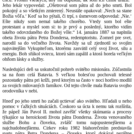
Jeho lekár vypovedal: „Ošetroval som pátra až do jeho smrti. Bol
pokojný a so všetkým zmierený. Neustále opakoval: ,Nech sa stane
Božia vôľa.‘ Keď sa ho pýtali, či trpí, s úsmevom odpovedal: ,Nie.‘
Ešte nikdy som nemal takého chorého. Vtedy som bol ešte
protestant a myslel som si: to je prvý a posledný, ktorého vidím
takého odovzdaného do Božej vôle.“ 14. januára 1887 sa naplnila
obeta života pátra Petra Dondersa, redemptoristu. Zomrel pre svet,
narodil sa do večného života. Navždy sa už zjednotil so svojím
najsvätejším Vykupiteľom, ktorému zasvätil celý svoj život, silu a
energiu. Boh sfúkol sviecu, ktorú sám zapálil a ktorá horela veľkým
ohňom lásky a služby.
Nasledujúci deň sa uskutočnil pohreb svätého misionára. Zúčastnila
sa na ňom celá Batavia. S veľkou bolesťou pochovali telesné
pozostatky pátra pri kríži, pred ktorým sa často v noci horlivo modlil
za svojich milovaných farníkov. Od tejto chvíle mala Batavia svojho
orodovníka v nebi.
Hneď po jeho smrti ho začali uctievať ako svätého. Hľadali u neho
pomoc v ťažkých situáciách. Čoskoro sa úcta k nemu tak rozšírila,
že pápež Ján Pavol II. mohol zavŕšiť všetky skúmania a procesy
týkajúce sa heroickosti života pátra Dondersa. Života venovaného
službe Bohu a človeku, zvlášť tomu najopustenejšiemu a
najchudobnejšiemu. Cirkev roku 1982 blahorečením predstavila
svetu pátra Petra Dondersa – človeka, ktorý dokázal nezištne