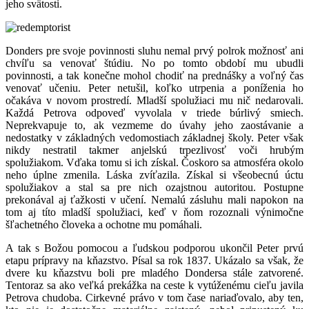
jeho svätosti.
Donders pre svoje povinnosti sluhu nemal prvý polrok možnosť ani
chvíľu sa venovať štúdiu. No po tomto období mu ubudli
povinnosti, a tak konečne mohol chodiť na prednášky a voľný čas
venovať učeniu. Peter netušil, koľko utrpenia a poníženia ho
očakáva v novom prostredí. Mladší spolužiaci mu nič nedarovali.
Každá Petrova odpoveď vyvolala v triede búrlivý smiech.
Neprekvapuje to, ak vezmeme do úvahy jeho zaostávanie a
nedostatky v základných vedomostiach základnej školy. Peter však
nikdy nestratil takmer anjelskú trpezlivosť voči hrubým
spolužiakom. Vďaka tomu si ich získal. Čoskoro sa atmosféra okolo
neho úplne zmenila. Láska zvíťazila. Získal si všeobecnú úctu
spolužiakov a stal sa pre nich ozajstnou autoritou. Postupne
prekonával aj ťažkosti v učení. Nemalú zásluhu mali napokon na
tom aj títo mladší spolužiaci, keď v ňom rozoznali výnimočne
šľachetného človeka a ochotne mu pomáhali.
A tak s Božou pomocou a ľudskou podporou ukončil Peter prvú
etapu prípravy na kňazstvo. Písal sa rok 1837. Ukázalo sa však, že
dvere ku kňazstvu boli pre mladého Dondersa stále zatvorené.
Tentoraz sa ako veľká prekážka na ceste k vytúženému cieľu javila
Petrova chudoba. Cirkevné právo v tom čase nariaďovalo, aby ten,