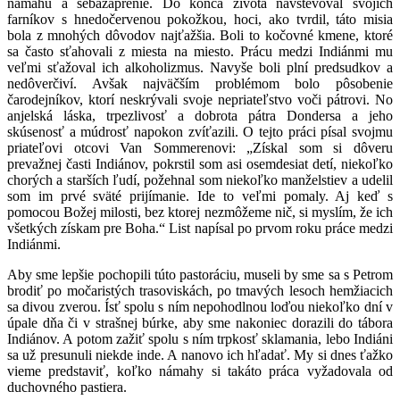
námahu a sebazaprenie. Do konca života navštevoval svojich
farníkov s hnedočervenou pokožkou, hoci, ako tvrdil, táto misia
bola z mnohých dôvodov najťažšia. Boli to kočovné kmene, ktoré
sa často sťahovali z miesta na miesto. Prácu medzi Indiánmi mu
veľmi sťažoval ich alkoholizmus. Navyše boli plní predsudkov a
nedôverčiví. Avšak najväčším problémom bolo pôsobenie
čarodejníkov, ktorí neskrývali svoje nepriateľstvo voči pátrovi. No
anjelská láska, trpezlivosť a dobrota pátra Dondersa a jeho
skúsenosť a múdrosť napokon zvíťazili. O tejto práci písal svojmu
priateľovi otcovi Van Sommerenovi: „Získal som si dôveru
prevažnej časti Indiánov, pokrstil som asi osemdesiat detí, niekoľko
chorých a starších ľudí, požehnal som niekoľko manželstiev a udelil
som im prvé sväté prijímanie. Ide to veľmi pomaly. Aj keď s
pomocou Božej milosti, bez ktorej nezmôžeme nič, si myslím, že ich
všetkých získam pre Boha.“ List napísal po prvom roku práce medzi
Indiánmi.
Aby sme lepšie pochopili túto pastoráciu, museli by sme sa s Petrom
brodiť po močaristých trasoviskách, po tmavých lesoch hemžiacich
sa divou zverou. Ísť spolu s ním nepohodlnou loďou niekoľko dní v
úpale dňa či v strašnej búrke, aby sme nakoniec dorazili do tábora
Indiánov. A potom zažiť spolu s ním trpkosť sklamania, lebo Indiáni
sa už presunuli niekde inde. A nanovo ich hľadať. My si dnes ťažko
vieme predstaviť, koľko námahy si takáto práca vyžadovala od
duchovného pastiera.